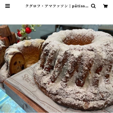
クグロフ・アマファソン | pâtisse
rie Chocolaterie art.k（パテ
ィスリーショコラトリーアルカ）